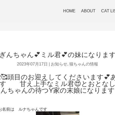
HOME
ABOUT
CAT LI
ぎんちゃん💕ミル君💕の妹になりま
2023年07月17日
|
お知らせ
,
猫ちゃんの情報
2🥰頭目のお迎えしてくださいます💕
す 甘え上手なミル君😍とおとな
んちゃんの待つY家の末娘になります
お名前は ルナちゃんで