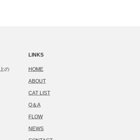
LINKS
市上の
HOME
ABOUT
CAT LIST
Q＆A
FLOW
NEWS