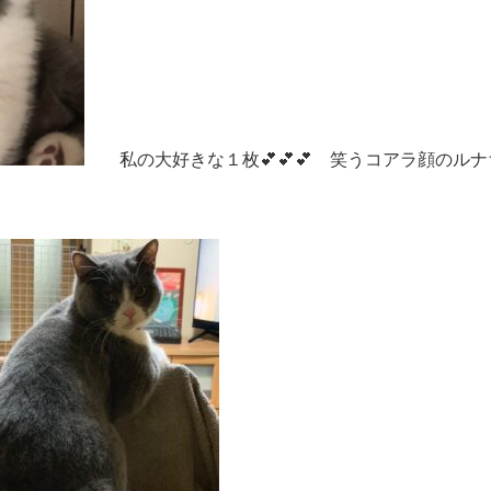
私の大好きな１枚💕💕💕 笑うコアラ顔のルナちゃ