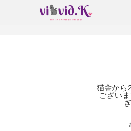
猫舎から
ございま
ぎ