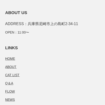
ABOUT US
ADDRESS：兵庫県尼崎市上の島町2-34-11
OPEN：11:00〜
LINKS
HOME
ABOUT
CAT LIST
Q＆A
FLOW
NEWS