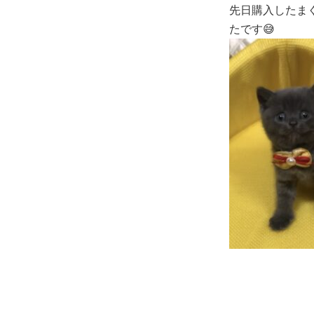
先日購入したま
たです😅