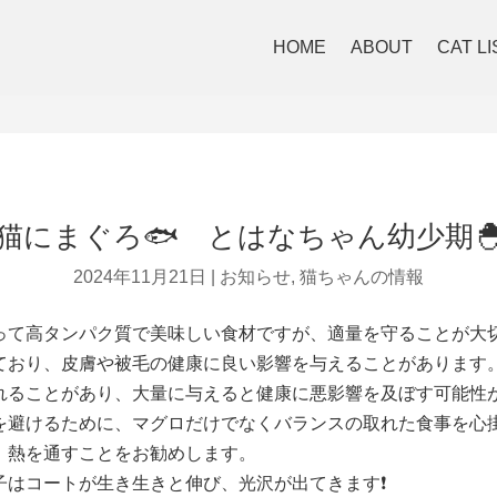
HOME
ABOUT
CAT LI
猫にまぐろ🐟 とはなちゃん幼少期
2024年11月21日
|
お知らせ
,
猫ちゃんの情報
って高タンパク質で美味しい食材ですが、適量を守ることが大切
ており、皮膚や被毛の健康に良い影響を与えることがあります
れることがあり、大量に与えると健康に悪影響を及ぼす可能性
を避けるために、マグロだけでなくバランスの取れた食事を心
、熱を通すことをお勧めします。
子はコートが生き生きと伸び、光沢が出てきます❗