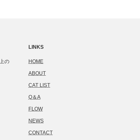
LINKS
市上の
HOME
ABOUT
CAT LIST
Q＆A
FLOW
NEWS
CONTACT