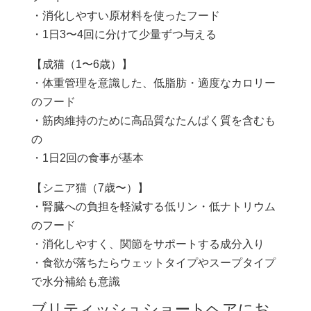
・消化しやすい原材料を使ったフード
・1日3〜4回に分けて少量ずつ与える
【成猫（1〜6歳）】
・体重管理を意識した、低脂肪・適度なカロリー
のフード
・筋肉維持のために高品質なたんぱく質を含むも
の
・1日2回の食事が基本
【シニア猫（7歳〜）】
・腎臓への負担を軽減する低リン・低ナトリウム
のフード
・消化しやすく、関節をサポートする成分入り
・食欲が落ちたらウェットタイプやスープタイプ
で水分補給も意識
ブリティッシュショートヘアにお