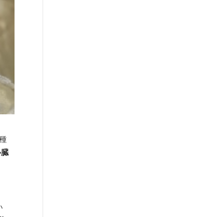
種
心臓
い