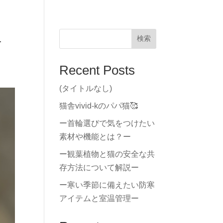
生
検索
Recent Posts
(タイトルなし)
猫舎vivid-kのパパ猫🥰
ー首輪選びで気をつけたい
素材や機能とは？ー
ー観葉植物と猫の安全な共
存方法について解説ー
ー寒い季節に備えたい防寒
アイテムと室温管理ー