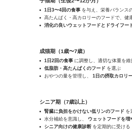
子猫期（生後2〜12か月）
1日3〜4回の食事
を与え、栄養バランス
高たんぱく・高カロリーのフードで、健
消化の良いウェットフードとドライフー
成猫期（1歳〜7歳）
1日2回の食事
に調整し、適切な体重を維
低脂肪・高たんぱくのフード
を選ぶ
おやつの量を管理し、
1日の摂取カロリー
シニア期（7歳以上）
腎臓に負担をかけない低リンのフード
を
水分補給を意識し、
ウェットフードを増
シニア向けの健康診断
を定期的に受ける