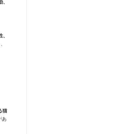
動、
性、
、
る猫
があ