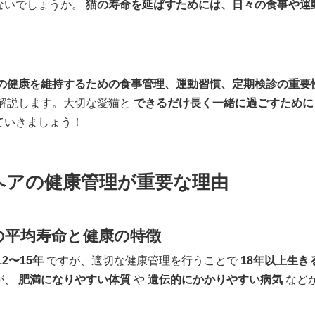
ないでしょうか。
猫の寿命を延ばすためには、日々の食事や運
の健康を維持するための食事管理、運動習慣、定期検診の重要
解説します。大切な愛猫と
できるだけ長く一緒に過ごすために
ていきましょう！
ヘアの健康管理が重要な理由
の平均寿命と健康の特徴
12〜15年
ですが、適切な健康管理を行うことで
18年以上生き
が、
肥満になりやすい体質
や
遺伝的にかかりやすい病気
など
。