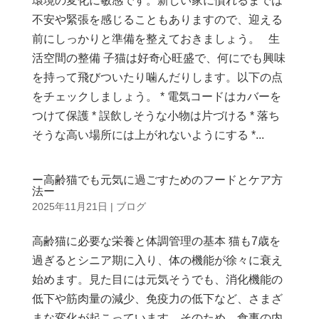
環境の変化に敏感です。新しい家に慣れるまでは
不安や緊張を感じることもありますので、迎える
前にしっかりと準備を整えておきましょう。 生
活空間の整備 子猫は好奇心旺盛で、何にでも興味
を持って飛びついたり噛んだりします。以下の点
をチェックしましょう。 * 電気コードはカバーを
つけて保護 * 誤飲しそうな小物は片づける * 落ち
そうな高い場所には上がれないようにする *...
ー高齢猫でも元気に過ごすためのフードとケア方
法ー
2025年11月21日
|
ブログ
高齢猫に必要な栄養と体調管理の基本 猫も7歳を
過ぎるとシニア期に入り、体の機能が徐々に衰え
始めます。見た目には元気そうでも、消化機能の
低下や筋肉量の減少、免疫力の低下など、さまざ
まな変化が起こっています。そのため、食事の内