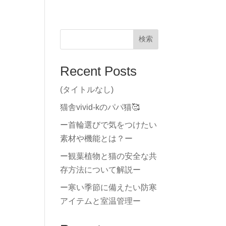
検索
Recent Posts
(タイトルなし)
猫舎vivid-kのパパ猫🥰
ー首輪選びで気をつけたい
素材や機能とは？ー
ー観葉植物と猫の安全な共
存方法について解説ー
ー寒い季節に備えたい防寒
アイテムと室温管理ー