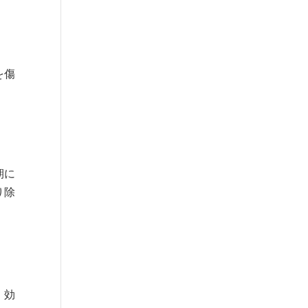
を傷
期に
り除
、効