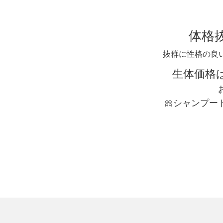
体格
抜群に性格の良
生体価格
🎀シャンプ