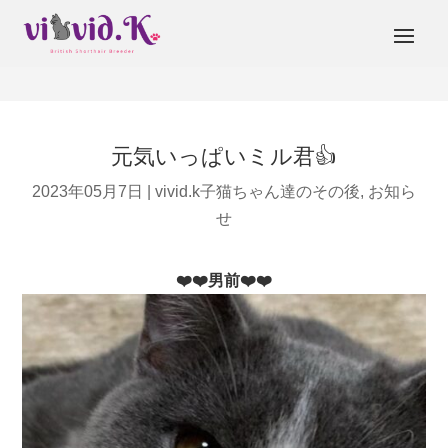
元気いっぱいミル君👍
2023年05月7日
|
vivid.k子猫ちゃん達のその後
,
お知ら
せ
❤️❤️男前❤️❤️