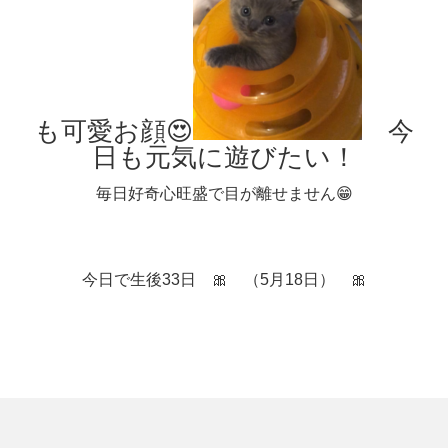
も可愛お顔😍
今
日も元気に遊びたい！
毎日好奇心旺盛で目が離せません😁
今日で生後33日 🎀 （5月18日） 🎀