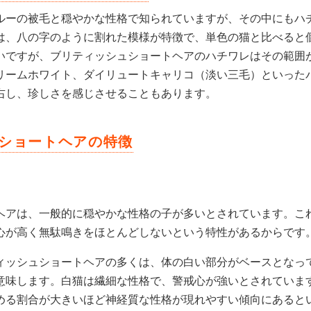
ルーの被毛と穏やかな性格で知られていますが、その中にもハ
は、八の字のように割れた模様が特徴で、単色の猫と比べると
いですが、ブリティッシュショートヘアのハチワレはその範囲
リームホワイト、ダイリュートキャリコ（淡い三毛）といった
右し、珍しさを感じさせることもあります。
ショートヘアの特徴
ヘアは、一般的に穏やかな性格の子が多いとされています。こ
心が高く無駄鳴きをほとんどしないという特性があるからです
ィッシュショートヘアの多くは、体の白い部分がベースとなっ
意味します。白猫は繊細な性格で、警戒心が強いとされていま
める割合が大きいほど神経質な性格が現れやすい傾向にあると